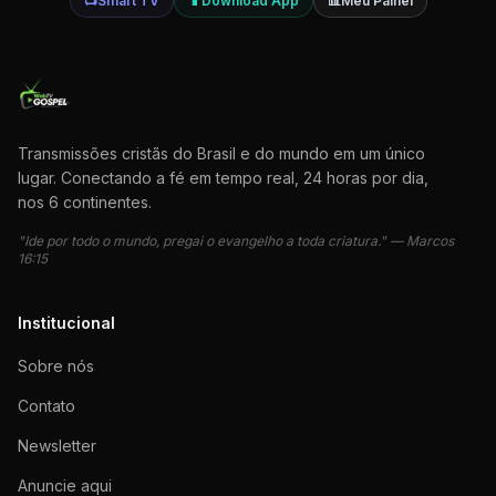
📺
Smart TV
📱
Download App
📊
Meu Painel
Transmissões cristãs do Brasil e do mundo em um único
lugar. Conectando a fé em tempo real, 24 horas por dia,
nos 6 continentes.
"Ide por todo o mundo, pregai o evangelho a toda criatura." — Marcos
16:15
Institucional
Sobre nós
Contato
Newsletter
Anuncie aqui