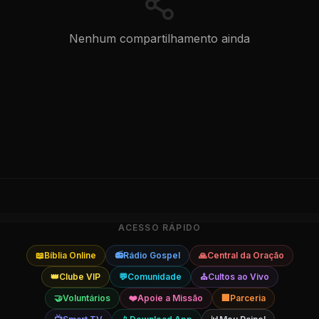
Nenhum compartilhamento
ainda
ACESSO RÁPIDO
📖
Bíblia Online
📻
Rádio Gospel
🙏
Central da Oração
👑
Clube VIP
💬
Comunidade
⛪
Cultos ao Vivo
🤝
Voluntários
❤️
Apoie a Missão
🏢
Parceria