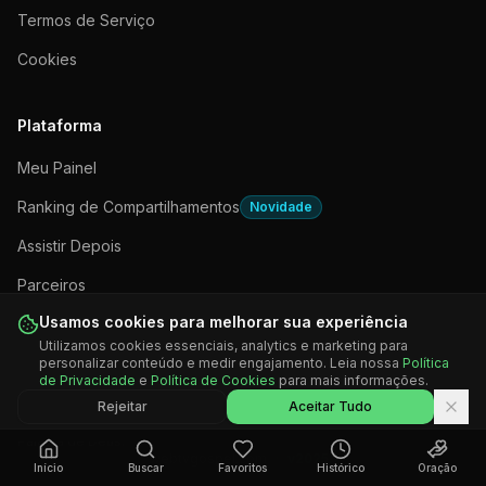
Termos de Serviço
Cookies
Plataforma
Meu Painel
Ranking de Compartilhamentos
Novidade
Assistir Depois
Parceiros
Usamos cookies para melhorar sua experiência
Apps e Plataformas
Utilizamos cookies essenciais, analytics e marketing para
personalizar conteúdo e medir engajamento. Leia nossa
Política
de Privacidade
e
Política de Cookies
para mais informações.
Rejeitar
Aceitar Tudo
©
2026
WebTV Gospel. Todos os direitos reservados. Anunciando a
Palavra de Deus.
webtvgospel.com
·
v2025.1
Início
Buscar
Favoritos
Histórico
Oração