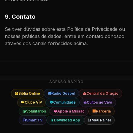
9. Contato
Se tiver dúvidas sobre esta Política de Privacidade ou
nossas práticas de dados, entre em contato conosco
através dos canais fornecidos acima.
ACESSO RÁPIDO
📖
Bíblia Online
📻
Rádio Gospel
🙏
Central da Oração
👑
Clube VIP
💬
Comunidade
⛪
Cultos ao Vivo
🤝
Voluntários
❤️
Apoie a Missão
🏢
Parceria
📺
Smart TV
📱
Download App
📊
Meu Painel