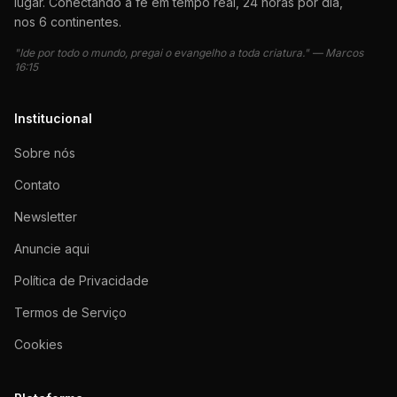
lugar. Conectando a fé em tempo real, 24 horas por dia,
nos 6 continentes.
"Ide por todo o mundo, pregai o evangelho a toda criatura." — Marcos
16:15
Institucional
Sobre nós
Contato
Newsletter
Anuncie aqui
Política de Privacidade
Termos de Serviço
Cookies