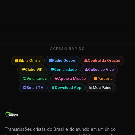
ACESSO RÁPIDO
📖
Bíblia Online
📻
Rádio Gospel
🙏
Central da Oração
👑
Clube VIP
💬
Comunidade
⛪
Cultos ao Vivo
🤝
Voluntários
❤️
Apoie a Missão
🏢
Parceria
📺
Smart TV
📱
Download App
📊
Meu Painel
Transmissões cristãs do Brasil e do mundo em um único