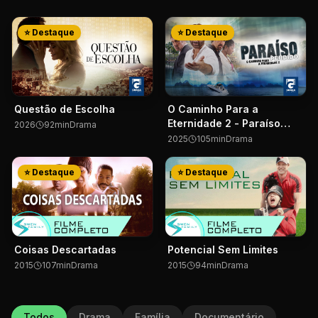
⭐ Destaque
⭐ Destaque
Questão de Escolha
O Caminho Para a
Eternidade 2 - Paraíso
2026
92
min
Drama
Perdido
2025
105
min
Drama
⭐ Destaque
⭐ Destaque
Coisas Descartadas
Potencial Sem Limites
2015
107
min
Drama
2015
94
min
Drama
Todos
Drama
Família
Documentário