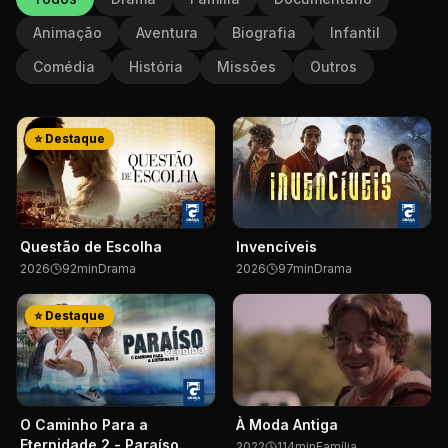
Animação
Aventura
Biografia
Infantil
Comédia
História
Missões
Outros
⭐ Destaque
Questão de Escolha
Invencíveis
2026
92
min
Drama
2026
97
min
Drama
⭐ Destaque
O Caminho Para a
À Moda Antiga
Eternidade 2 - Paraíso
2022
114
min
Família