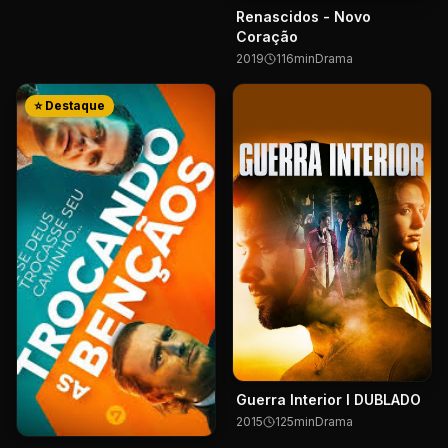
Renascidos - Novo
Coração
2019
116
min
Drama
⭐ Destaque
Guerra Interior I DUBLADO
2015
125
min
Drama