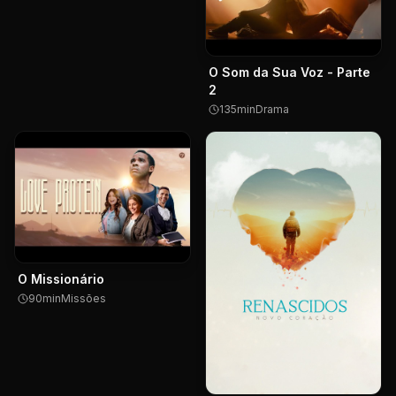
O Som da Sua Voz - Parte
2
135
min
Drama
O Missionário
90
min
Missões