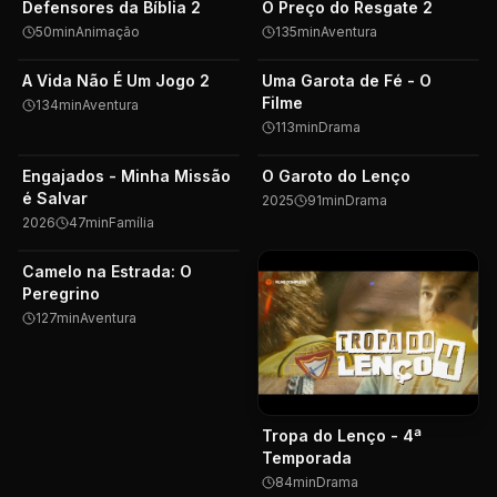
Defensores da Bíblia 2
O Preço do Resgate 2
50
min
Animação
135
min
Aventura
A Vida Não É Um Jogo 2
Uma Garota de Fé - O
Filme
134
min
Aventura
113
min
Drama
Engajados - Minha Missão
O Garoto do Lenço
⭐ Destaque
é Salvar
2025
91
min
Drama
2026
47
min
Família
Camelo na Estrada: O
Peregrino
127
min
Aventura
Tropa do Lenço - 4ª
Temporada
84
min
Drama