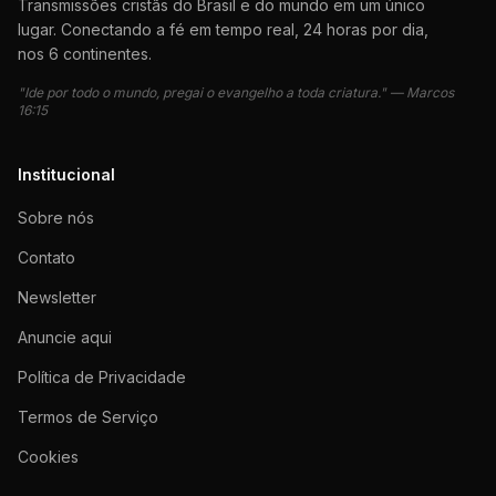
Transmissões cristãs do Brasil e do mundo em um único
lugar. Conectando a fé em tempo real, 24 horas por dia,
nos 6 continentes.
"Ide por todo o mundo, pregai o evangelho a toda criatura." — Marcos
16:15
Institucional
Sobre nós
Contato
Newsletter
Anuncie aqui
Política de Privacidade
Termos de Serviço
Cookies