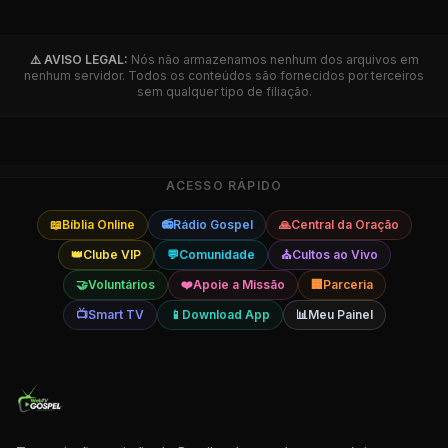
⚠️ AVISO LEGAL:
Nós não armazenamos nenhum dos arquivos em
nenhum servidor. Todos os conteúdos são fornecidos por terceiros
sem qualquer tipo de filiação.
ACESSO RÁPIDO
📖
Bíblia Online
📻
Rádio Gospel
🙏
Central da Oração
👑
Clube VIP
💬
Comunidade
⛪
Cultos ao Vivo
🤝
Voluntários
❤️
Apoie a Missão
🏢
Parceria
📺
Smart TV
📱
Download App
📊
Meu Painel