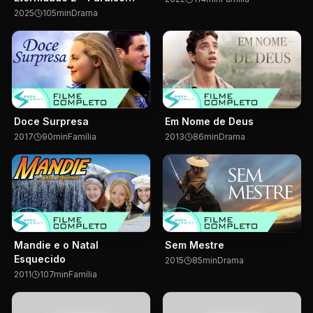
Perdido
2025
105
min
Drama
Doce Surpresa
Em Nome de Deus
2017
90
min
Família
2013
86
min
Drama
Mandie e o Natal
Sem Mestre
Esquecido
2015
85
min
Drama
2011
107
min
Família