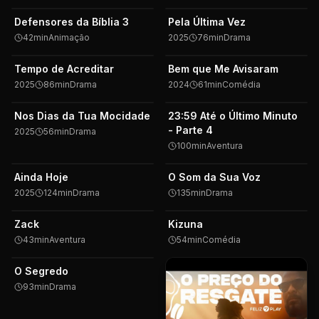
Defensores da Bíblia 3
Pela Última Vez
42
min
Animação
2025
76
min
Drama
Tempo de Acreditar
Bem que Me Avisaram
⭐ Destaque
⭐ Destaque
2025
86
min
Drama
2024
61
min
Comédia
Nos Dias da Tua Mocidade
23:59 Até o Último Minuto
- Parte 4
2025
56
min
Drama
100
min
Aventura
Ainda Hoje
O Som da Sua Voz
2025
124
min
Drama
135
min
Drama
Zack
Kizuna
43
min
Aventura
54
min
Comédia
O Segredo
93
min
Drama