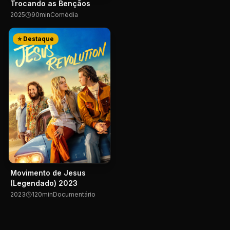
Trocando as Bençãos
2025
90
min
Comédia
⭐ Destaque
Movimento de Jesus
(Legendado) 2023
2023
120
min
Documentário