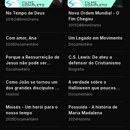
No Tempo de Deus
Nova Ordem Mundial - O
Fim Chegou
2015
85
min
Drama
2011
86
min
Drama
Com amor, Ana
Um Legado em Movimento
2026
Documentário
Documentário
Porque a Ressurreição de
C.S. Lewis: De ateu a
Jesus não pode ser
defensor do Cristianismo
ignorada
Documentário
Biografia
Como João se tornou um
A verdade sobre o
dos grandes discípulos de
Halloween que poucos
Cristo
cristãos conhecem
História
Documentário
Moisés - Um herói para o
Possuída - A história de
nosso tempo
Maria Madalena
2025
Documentário
2024
História